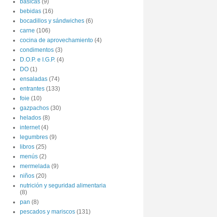
básicas
(9)
bebidas
(16)
bocadillos y sándwiches
(6)
carne
(106)
cocina de aprovechamiento
(4)
condimentos
(3)
D.O.P. e I.G.P.
(4)
DO
(1)
ensaladas
(74)
entrantes
(133)
foie
(10)
gazpachos
(30)
helados
(8)
internet
(4)
legumbres
(9)
libros
(25)
menús
(2)
mermelada
(9)
niños
(20)
nutrición y seguridad alimentaria
(8)
pan
(8)
pescados y mariscos
(131)