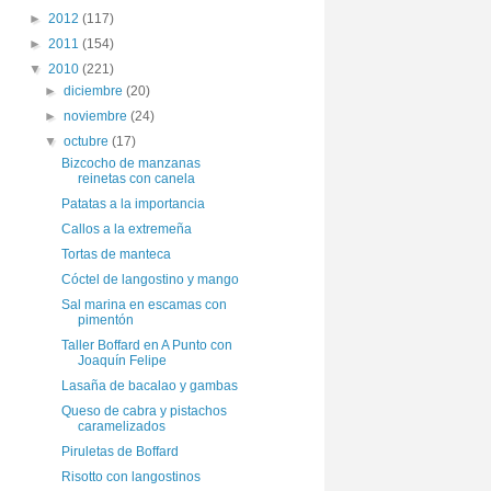
►
2012
(117)
►
2011
(154)
▼
2010
(221)
►
diciembre
(20)
►
noviembre
(24)
▼
octubre
(17)
Bizcocho de manzanas
reinetas con canela
Patatas a la importancia
Callos a la extremeña
Tortas de manteca
Cóctel de langostino y mango
Sal marina en escamas con
pimentón
Taller Boffard en A Punto con
Joaquín Felipe
Lasaña de bacalao y gambas
Queso de cabra y pistachos
caramelizados
Piruletas de Boffard
Risotto con langostinos