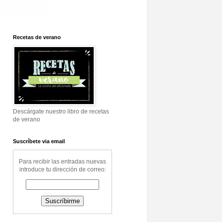
Recetas de verano
Descárgate nuestro libro de recetas
de verano
Suscríbete via email
Para recibir las entradas nuevas
introduce tu dirección de correo: