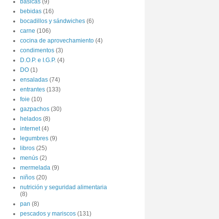
básicas
(9)
bebidas
(16)
bocadillos y sándwiches
(6)
carne
(106)
cocina de aprovechamiento
(4)
condimentos
(3)
D.O.P. e I.G.P.
(4)
DO
(1)
ensaladas
(74)
entrantes
(133)
foie
(10)
gazpachos
(30)
helados
(8)
internet
(4)
legumbres
(9)
libros
(25)
menús
(2)
mermelada
(9)
niños
(20)
nutrición y seguridad alimentaria
(8)
pan
(8)
pescados y mariscos
(131)