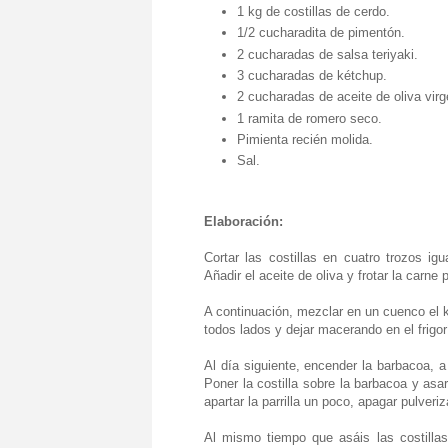
1 kg de costillas de cerdo.
1/2 cucharadita de pimentón.
2 cucharadas de salsa teriyaki.
3 cucharadas de kétchup.
2 cucharadas de aceite de oliva virg
1 ramita de romero seco.
Pimienta recién molida.
Sal.
Elaboración:
Cortar las costillas en cuatro trozos ig
Añadir el aceite de oliva y frotar la carn
A continuación, mezclar en un cuenco el ké
todos lados y dejar macerando en el frigor
Al día siguiente, encender la barbacoa, 
Poner la costilla sobre la barbacoa y asa
apartar la parrilla un poco, apagar pulveri
Al mismo tiempo que asáis las costilla