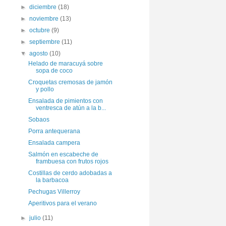
►
diciembre
(18)
►
noviembre
(13)
►
octubre
(9)
►
septiembre
(11)
▼
agosto
(10)
Helado de maracuyá sobre
sopa de coco
Croquetas cremosas de jamón
y pollo
Ensalada de pimientos con
ventresca de atún a la b...
Sobaos
Porra antequerana
Ensalada campera
Salmón en escabeche de
frambuesa con frutos rojos
Costillas de cerdo adobadas a
la barbacoa
Pechugas Villerroy
Aperitivos para el verano
►
julio
(11)