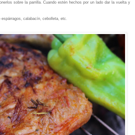
onerlos sobre la parrilla. Cuando estén hechos por un lado dar la vuelta y
 espárragos, calabacín, cebolleta, etc.