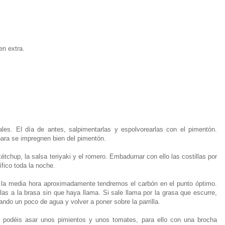
en extra.
uales. El día de antes, salpimentarlas y espolvorearlas con el pimentón.
e para se impregnen bien del pimentón.
tchup, la salsa teriyaki y el romero. Embadurnar con ello las costillas por
ífico toda la noche.
a la media hora aproximadamente tendremos el carbón en el punto óptimo.
rlas a la brasa sin que haya llama. Si sale llama por la grasa que escurre,
zando un poco de agua y volver a poner sobre la parrilla.
s podéis asar unos pimientos y unos tomates, para ello con una brocha