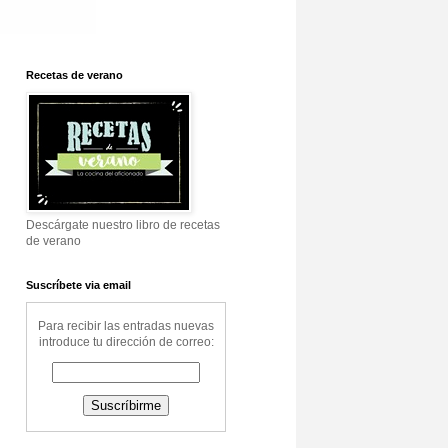
Recetas de verano
Descárgate nuestro libro de recetas
de verano
Suscríbete via email
Para recibir las entradas nuevas
introduce tu dirección de correo: