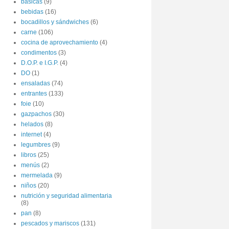
básicas
(9)
bebidas
(16)
bocadillos y sándwiches
(6)
carne
(106)
cocina de aprovechamiento
(4)
condimentos
(3)
D.O.P. e I.G.P.
(4)
DO
(1)
ensaladas
(74)
entrantes
(133)
foie
(10)
gazpachos
(30)
helados
(8)
internet
(4)
legumbres
(9)
libros
(25)
menús
(2)
mermelada
(9)
niños
(20)
nutrición y seguridad alimentaria
(8)
pan
(8)
pescados y mariscos
(131)