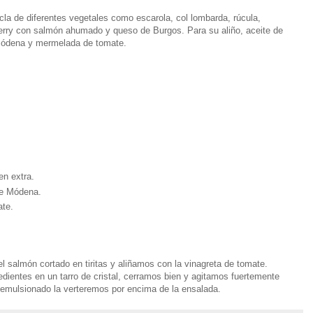
 de diferentes vegetales como escarola, col lombarda, rúcula,
herry con salmón ahumado y queso de Burgos. Para su aliño, aceite de
 Módena y mermelada de tomate.
en extra.
de Módena.
ate.
 salmón cortado en tiritas y aliñamos con la vinagreta de tomate.
edientes en un tarro de cristal, cerramos bien y agitamos fuertemente
emulsionado la verteremos por encima de la ensalada.