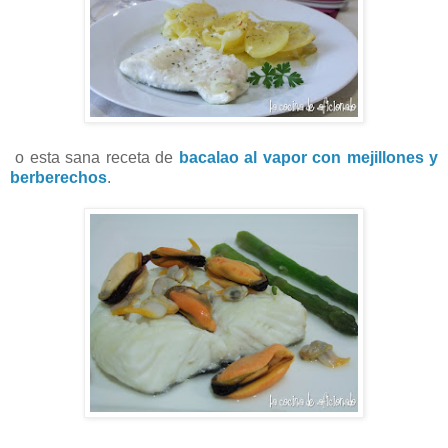
o esta sana receta de
bacalao al vapor con mejillones y
berberechos
.