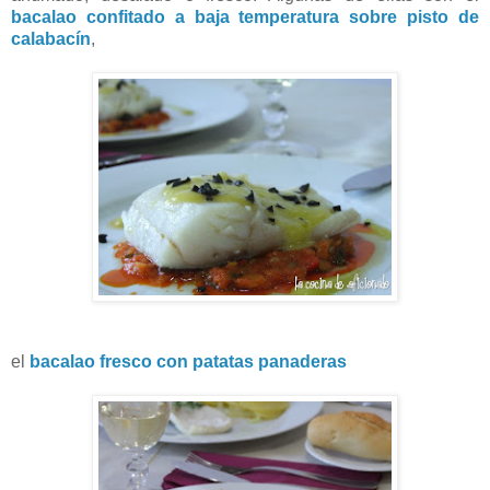
bacalao confitado a baja temperatura sobre pisto de
calabacín
,
el
bacalao fresco con patatas panaderas