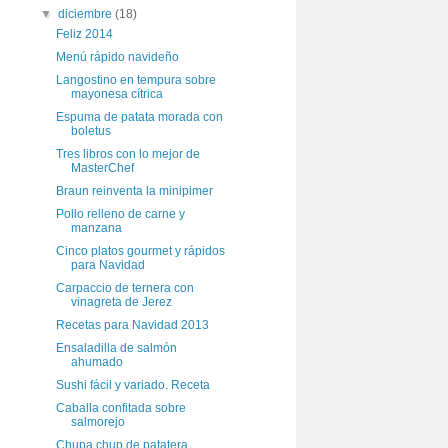
▼
diciembre
(18)
Feliz 2014
Menú rápido navideño
Langostino en tempura sobre
mayonesa cítrica
Espuma de patata morada con
boletus
Tres libros con lo mejor de
MasterChef
Braun reinventa la minipimer
Pollo relleno de carne y
manzana
Cinco platos gourmet y rápidos
para Navidad
Carpaccio de ternera con
vinagreta de Jerez
Recetas para Navidad 2013
Ensaladilla de salmón
ahumado
Sushi fácil y variado. Receta
Caballa confitada sobre
salmorejo
Chupa chup de patatera