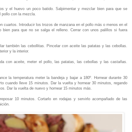
hos y el huevo un poco batido. Salpimentar y mezclar bien para que se
l pollo con la mezcla.
n cuartos. Introducir los trozos de manzana en el pollo más o menos en el
o bien para que no se salga el relleno. Cerrar con unos palillos si fuera
lar también las cebollitas. Pincelar con aceite las patatas y las cebollas.
ior y la interior.
a con aceite, meter el pollo, las patatas, las cebollas y las castañas.
ance la temperatura meter la bandeja y bajar a 180º. Hornear durante 30
to cuando lleve 15 minutos. Dar la vuelta y hornear 30 minutos, regando
tos. Dar la vuelta de nuevo y hornear 15 minutos más.
 reposar 10 minutos. Cortarlo en rodajas y servirlo acompañado de las
ición.