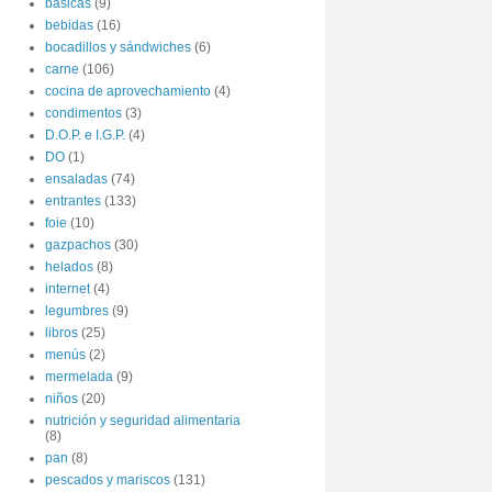
básicas
(9)
bebidas
(16)
bocadillos y sándwiches
(6)
carne
(106)
cocina de aprovechamiento
(4)
condimentos
(3)
D.O.P. e I.G.P.
(4)
DO
(1)
ensaladas
(74)
entrantes
(133)
foie
(10)
gazpachos
(30)
helados
(8)
internet
(4)
legumbres
(9)
libros
(25)
menús
(2)
mermelada
(9)
niños
(20)
nutrición y seguridad alimentaria
(8)
pan
(8)
pescados y mariscos
(131)