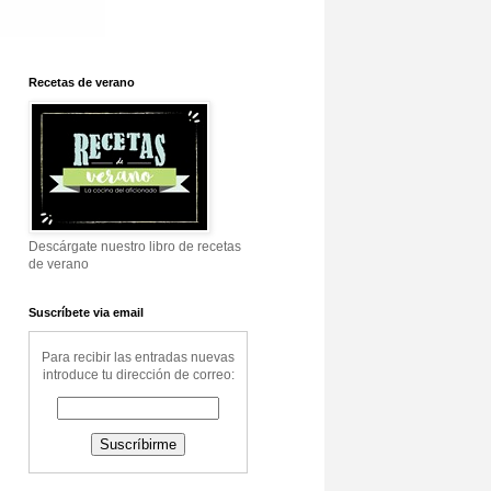
Recetas de verano
Descárgate nuestro libro de recetas
de verano
Suscríbete via email
Para recibir las entradas nuevas
introduce tu dirección de correo: