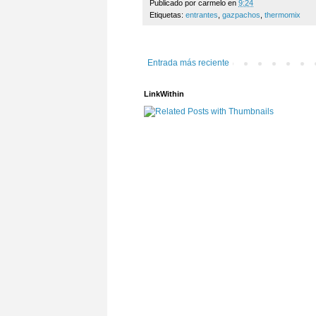
Publicado por
carmelo
en
9:24
Etiquetas:
entrantes
,
gazpachos
,
thermomix
Entrada más reciente
LinkWithin