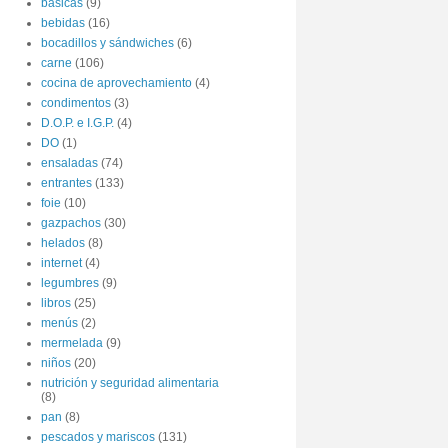
básicas
(9)
bebidas
(16)
bocadillos y sándwiches
(6)
carne
(106)
cocina de aprovechamiento
(4)
condimentos
(3)
D.O.P. e I.G.P.
(4)
DO
(1)
ensaladas
(74)
entrantes
(133)
foie
(10)
gazpachos
(30)
helados
(8)
internet
(4)
legumbres
(9)
libros
(25)
menús
(2)
mermelada
(9)
niños
(20)
nutrición y seguridad alimentaria
(8)
pan
(8)
pescados y mariscos
(131)