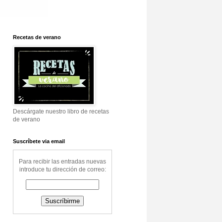
Recetas de verano
Descárgate nuestro libro de recetas
de verano
Suscríbete via email
Para recibir las entradas nuevas
introduce tu dirección de correo: