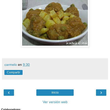
carmelo
en
9:30
Compartir
‹
›
Inicio
Ver versión web
Colaboradores