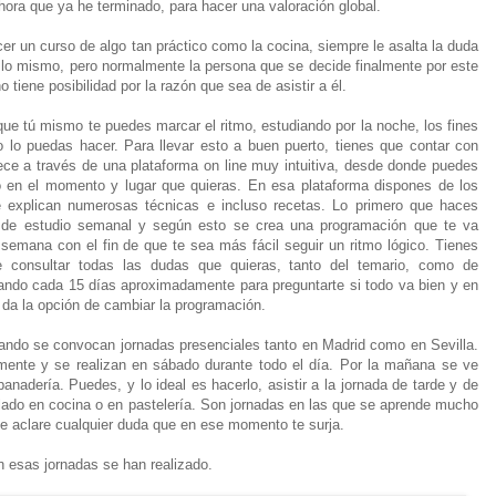
ra que ya he terminado, para hacer una valoración global.
r un curso de algo tan práctico como la cocina, siempre le asalta la duda
ó lo mismo, pero normalmente la persona que se decide finalmente por este
 tiene posibilidad por la razón que sea de asistir a él.
ue tú mismo te puedes marcar el ritmo, estudiando por la noche, los fines
 lo puedas hacer. Para llevar esto a buen puerto, tienes que contar con
ece a través de una plataforma on line muy intuitiva, desde donde puedes
lo en el momento y lugar que quieras. En esa plataforma dispones de los
 explican numerosas técnicas e incluso recetas. Lo primero que haces
de estudio semanal y según esto se crea una programación que te va
emana con el fin de que te sea más fácil seguir un ritmo lógico. Tienes
e consultar todas las dudas que quieras, tanto del temario, como de
ando cada 15 días aproximadamente para preguntarte si todo va bien y en
e da la opción de cambiar la programación.
ando se convocan jornadas presenciales tanto en Madrid como en Sevilla.
nte y se realizan en sábado durante todo el día. Por la mañana se ve
panadería. Puedes, y lo ideal es hacerlo, asistir a la jornada de tarde y de
ado en cocina o en pastelería. Son jornadas en las que se aprende mucho
 te aclare cualquier duda que en ese momento te surja.
n esas jornadas se han realizado.