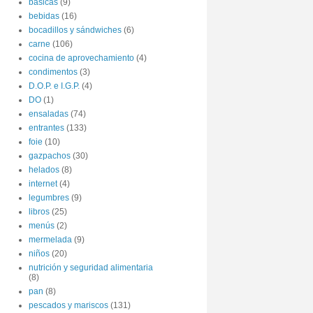
básicas
(9)
bebidas
(16)
bocadillos y sándwiches
(6)
carne
(106)
cocina de aprovechamiento
(4)
condimentos
(3)
D.O.P. e I.G.P.
(4)
DO
(1)
ensaladas
(74)
entrantes
(133)
foie
(10)
gazpachos
(30)
helados
(8)
internet
(4)
legumbres
(9)
libros
(25)
menús
(2)
mermelada
(9)
niños
(20)
nutrición y seguridad alimentaria
(8)
pan
(8)
pescados y mariscos
(131)