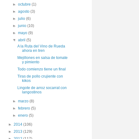
►
octubre
(1)
►
agosto
(3)
►
julio
(6)
►
junio
(10)
►
mayo
(9)
▼
abril
(5)
A la Ruta del Vino de Rueda
ahora en tren
Mejillones en salsa de tomate
y pimiento
Todo comienzo tiene un final
Tiras de pollo crujiente con
kikos
Lingote de arroz socarrat con
langostinos
►
marzo
(8)
►
febrero
(5)
►
enero
(5)
►
2014
(106)
►
2013
(129)
►
2012
(117)