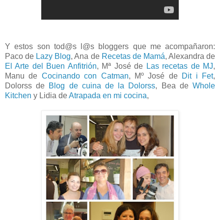
Y estos son tod@s l@s bloggers que me acompañaron:
Paco de
Lazy Blog
, Ana de
Recetas de Mamá
, Alexandra de
El Arte del Buen Anfitrión
, Mª José de
Las recetas de MJ
,
Manu de
Cocinando con Catman
, Mº José de
Dit i Fet
,
Dolorss de
Blog de cuina de la Dolorss
, Bea de
Whole
Kitchen
y Lidia de
Atrapada en mi cocina
,