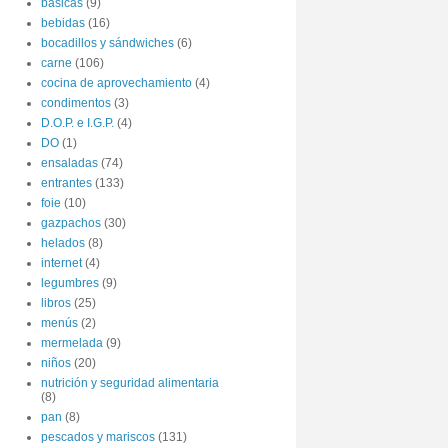
básicas
(9)
bebidas
(16)
bocadillos y sándwiches
(6)
carne
(106)
cocina de aprovechamiento
(4)
condimentos
(3)
D.O.P. e I.G.P.
(4)
DO
(1)
ensaladas
(74)
entrantes
(133)
foie
(10)
gazpachos
(30)
helados
(8)
internet
(4)
legumbres
(9)
libros
(25)
menús
(2)
mermelada
(9)
niños
(20)
nutrición y seguridad alimentaria
(8)
pan
(8)
pescados y mariscos
(131)