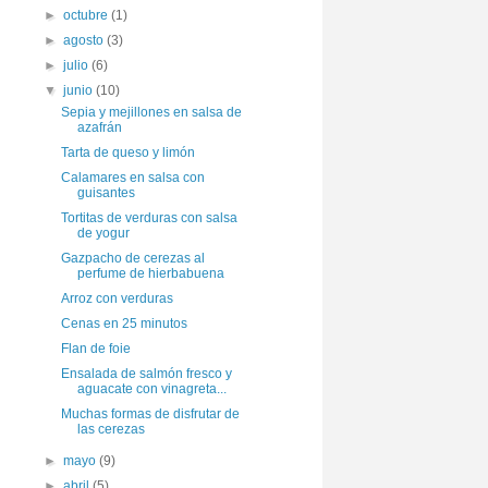
►
octubre
(1)
►
agosto
(3)
►
julio
(6)
▼
junio
(10)
Sepia y mejillones en salsa de
azafrán
Tarta de queso y limón
Calamares en salsa con
guisantes
Tortitas de verduras con salsa
de yogur
Gazpacho de cerezas al
perfume de hierbabuena
Arroz con verduras
Cenas en 25 minutos
Flan de foie
Ensalada de salmón fresco y
aguacate con vinagreta...
Muchas formas de disfrutar de
las cerezas
►
mayo
(9)
►
abril
(5)