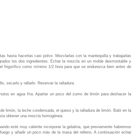
as hasta hacerlas casi polvo. Mezclarlas con la mantequilla y trabajarlas
grados los dos ingredientes. Echar la mezcla en un molde desmontable y
el frigorífico como mínimo 1/2 hora para que se endurezca bien antes de
o, secarlo y rallarlo. Reservar la ralladura.
inutos en agua fría. Apartar un poco del zumo de limón para deshacer la
 de limón, la leche condensada, el queso y la ralladura de limón. Batir en la
hasta obtener una mezcla homogénea.
ando esté muy caliente incorporar la gelatina, que previamente habremos
 fuego y añadir un poco más de la masa del relleno. A continuación echar