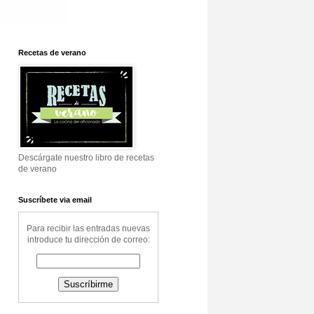
Recetas de verano
Descárgate nuestro libro de recetas
de verano
Suscríbete via email
Para recibir las entradas nuevas
introduce tu dirección de correo: